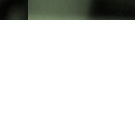
En l’an 1900, une famille avec un rêve
commun et une propriété belle et
accueillante fonda l’Hostal de la Glòria
avec le désir de proposer à ses hôtes
une réelle sensation de paradis sur
terre.
Les rêves ont perduré malgré le temps
qui s'est écoulé et l’hostal est passé de
génération en génération sans pour
autant perdre sa devise :
l’environnement familial, ce pourquoi
les personnes qui viennent, reviennent
toujours !
Si vous vous rendez à Viladrau,
séjournez à la Glòria