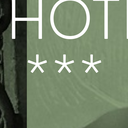
HOT
***